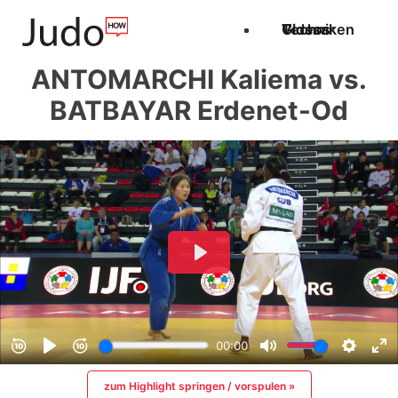
Techniken
Videos
Glossar
ANTOMARCHI Kaliema vs.
BATBAYAR Erdenet-Od
zum Highlight springen / vorspulen »