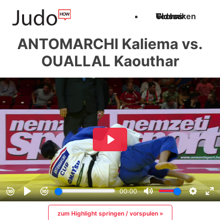
Techniken
Videos
Glossar
ANTOMARCHI Kaliema vs.
OUALLAL Kaouthar
zum Highlight springen / vorspulen »