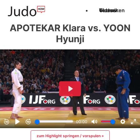
Techniken
Videos
Glossar
APOTEKAR Klara vs. YOON
Hyunji
zum Highlight springen / vorspulen »