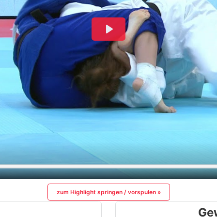
zum Highlight springen / vorspulen »
Ge