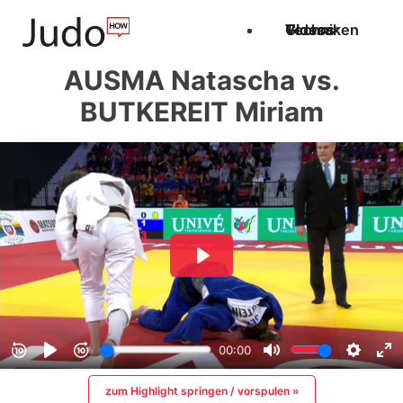
Techniken
Videos
Glossar
AUSMA Natascha vs.
BUTKEREIT Miriam
zum Highlight springen / vorspulen »