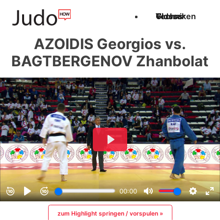
Techniken
Videos
Glossar
AZOIDIS Georgios vs.
BAGTBERGENOV Zhanbolat
zum Highlight springen / vorspulen »