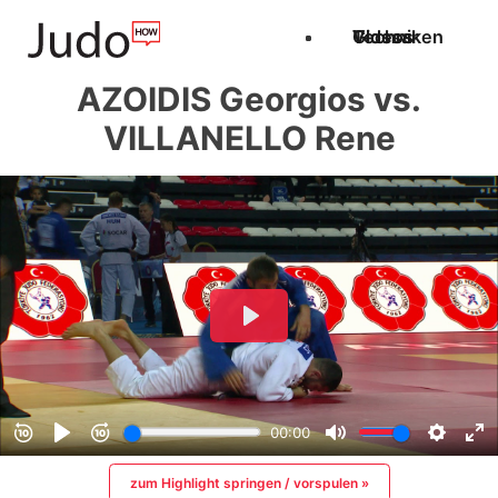
Techniken
Videos
Glossar
AZOIDIS Georgios vs.
VILLANELLO Rene
zum Highlight springen / vorspulen »