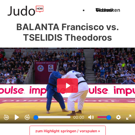
Techniken
Videos
Glossar
BALANTA Francisco vs.
TSELIDIS Theodoros
zum Highlight springen / vorspulen »