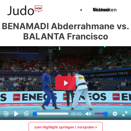
Techniken
Videos
Glossar
BENAMADI Abderrahmane vs.
BALANTA Francisco
zum Highlight springen / vorspulen »