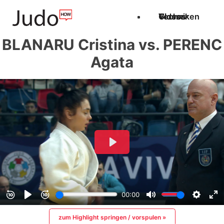
Techniken
Videos
Glossar
BLANARU Cristina vs. PERENC
Agata
zum Highlight springen / vorspulen »