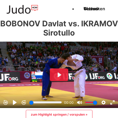
Techniken
Videos
Glossar
BOBONOV Davlat vs. IKRAMOV
Sirotullo
zum Highlight springen / vorspulen »