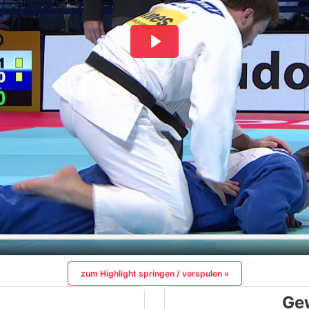
zum Highlight springen / vorspulen »
Ge