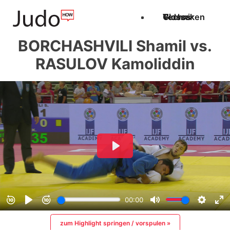
Techniken
Videos
Glossar
BORCHASHVILI Shamil vs.
RASULOV Kamoliddin
zum Highlight springen / vorspulen »