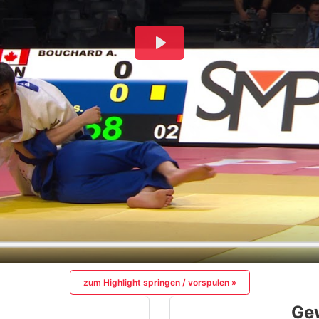
zum Highlight springen / vorspulen »
Ge