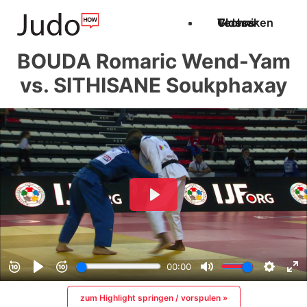
Techniken
Videos
Glossar
BOUDA Romaric Wend-Yam
vs. SITHISANE Soukphaxay
zum Highlight springen / vorspulen »