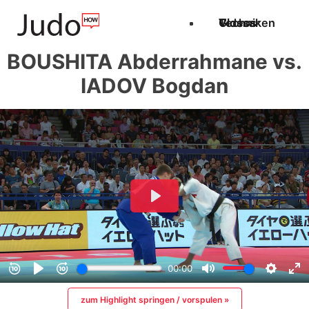
Techniken
Videos
Glossar
BOUSHITA Abderrahmane vs.
IADOV Bogdan
zum Highlight springen / vorspulen »