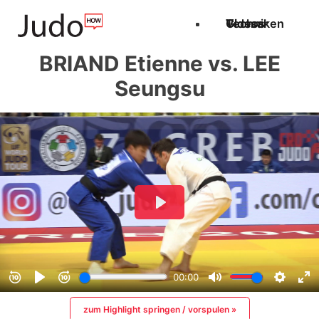
Techniken
Videos
Glossar
BRIAND Etienne vs. LEE
Seungsu
zum Highlight springen / vorspulen »