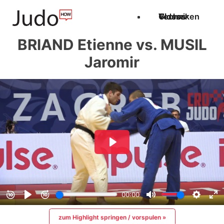
Techniken
Videos
Glossar
BRIAND Etienne vs. MUSIL
Jaromir
zum Highlight springen / vorspulen »