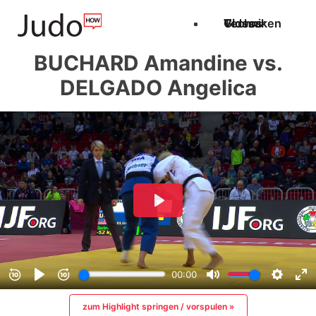
Techniken
Videos
Glossar
BUCHARD Amandine vs.
DELGADO Angelica
zum Highlight springen / vorspulen »