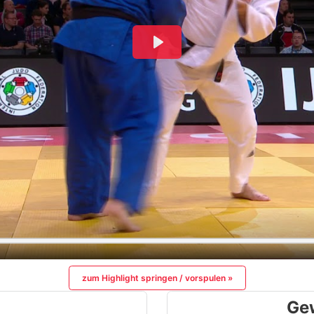
zum Highlight springen / vorspulen »
Ge