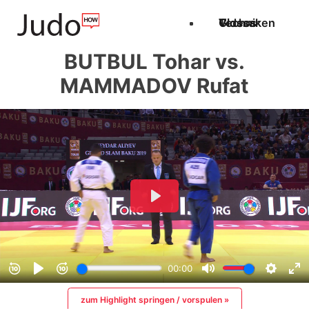
Techniken
Videos
Glossar
BUTBUL Tohar vs.
MAMMADOV Rufat
zum Highlight springen / vorspulen »