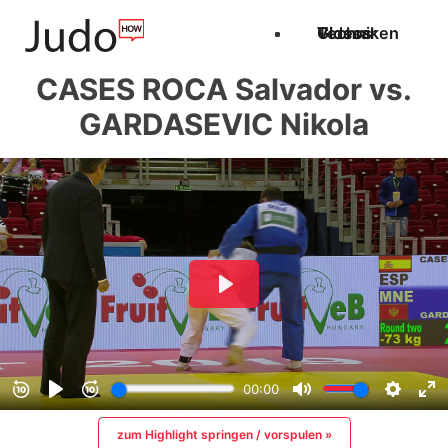
Techniken
Videos
Glossar
CASES ROCA Salvador vs.
GARDASEVIC Nikola
zum Highlight springen / vorspulen »