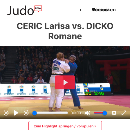
Techniken
Videos
Glossar
CERIC Larisa vs. DICKO
Romane
zum Highlight springen / vorspulen »