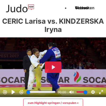
Techniken
Videos
Glossar
CERIC Larisa vs. KINDZERSKA
Iryna
zum Highlight springen / vorspulen »