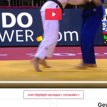
zum Highlight springen / vorspulen »
Ge