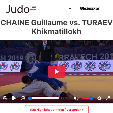
Techniken
Videos
Glossar
CHAINE Guillaume vs. TURAEV
Khikmatillokh
zum Highlight springen / vorspulen »