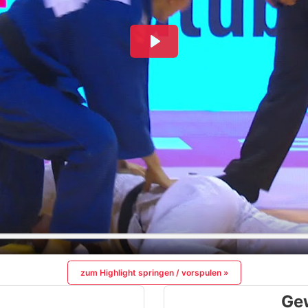
zum Highlight springen / vorspulen »
Ge