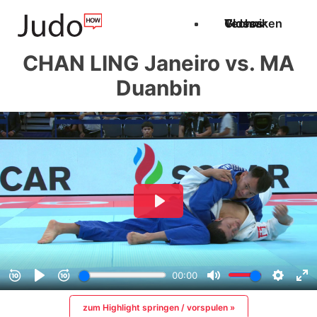
Techniken
Videos
Glossar
CHAN LING Janeiro vs. MA
Duanbin
zum Highlight springen / vorspulen »