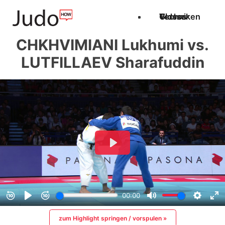
Techniken
Videos
Glossar
CHKHVIMIANI Lukhumi vs.
LUTFILLAEV Sharafuddin
zum Highlight springen / vorspulen »