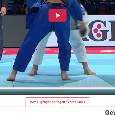
zum Highlight springen / vorspulen »
Ge