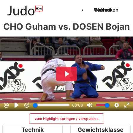
Techniken
Videos
Glossar
CHO Guham vs. DOSEN Bojan
zum Highlight springen / vorspulen »
Technik
Gewichtsklasse