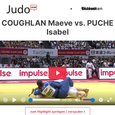
Techniken
Videos
Glossar
COUGHLAN Maeve vs. PUCHE
Isabel
zum Highlight springen / vorspulen »