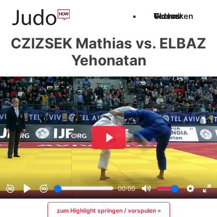
Techniken
Videos
Glossar
CZIZSEK Mathias vs. ELBAZ
Yehonatan
zum Highlight springen / vorspulen »