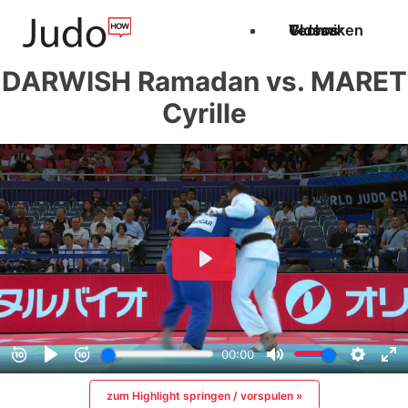
Techniken
Videos
Glossar
DARWISH Ramadan vs. MARET
Cyrille
zum Highlight springen / vorspulen »