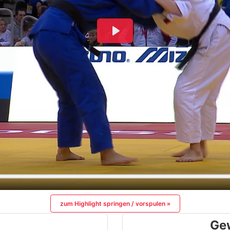
zum Highlight springen / vorspulen »
Ge