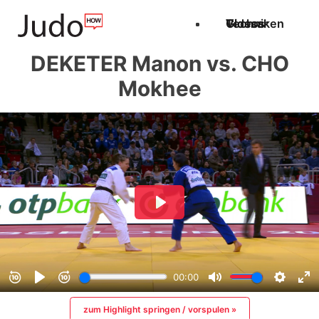
Techniken
Videos
Glossar
DEKETER Manon vs. CHO
Mokhee
zum Highlight springen / vorspulen »