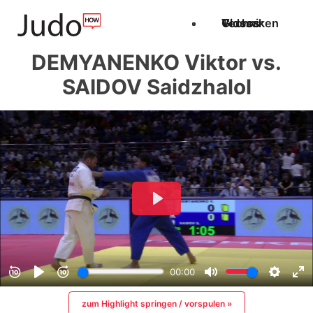
Techniken
Videos
Glossar
DEMYANENKO Viktor vs.
SAIDOV Saidzhalol
zum Highlight springen / vorspulen »