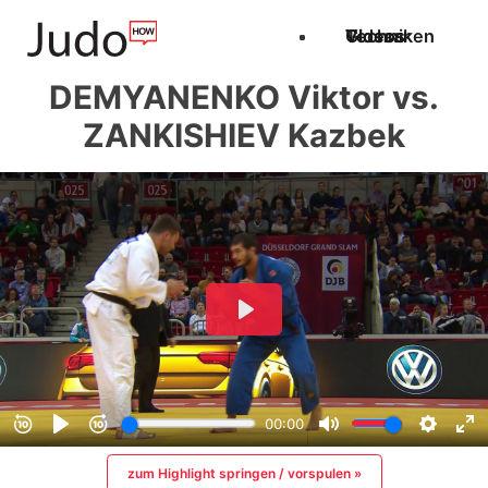
Techniken
Videos
Glossar
DEMYANENKO Viktor vs.
ZANKISHIEV Kazbek
zum Highlight springen / vorspulen »