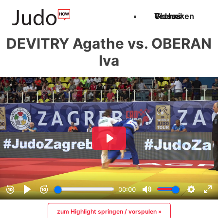
Techniken
Videos
Glossar
DEVITRY Agathe vs. OBERAN
Iva
zum Highlight springen / vorspulen »