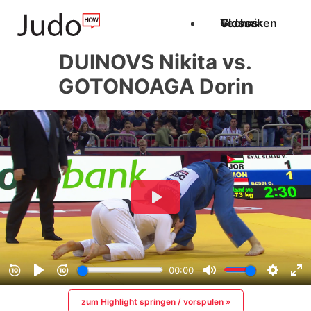
Techniken
Videos
Glossar
DUINOVS Nikita vs.
GOTONOAGA Dorin
zum Highlight springen / vorspulen »