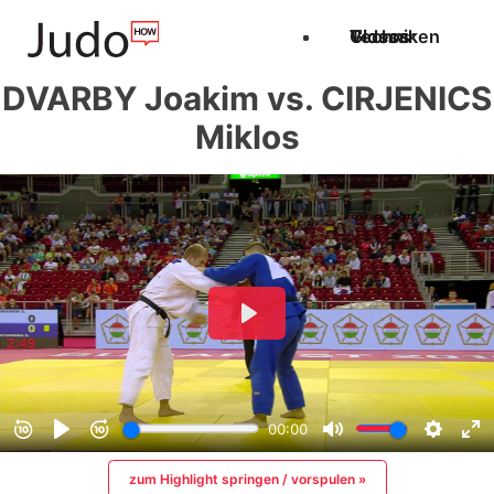
Techniken
Videos
Glossar
DVARBY Joakim vs. CIRJENICS
Miklos
zum Highlight springen / vorspulen »