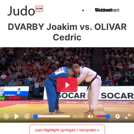
Techniken
Videos
Glossar
DVARBY Joakim vs. OLIVAR
Cedric
zum Highlight springen / vorspulen »