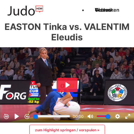
Techniken
Videos
Glossar
EASTON Tinka vs. VALENTIM
Eleudis
zum Highlight springen / vorspulen »