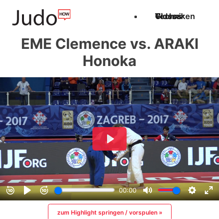
Techniken
Videos
Glossar
EME Clemence vs. ARAKI
Honoka
zum Highlight springen / vorspulen »