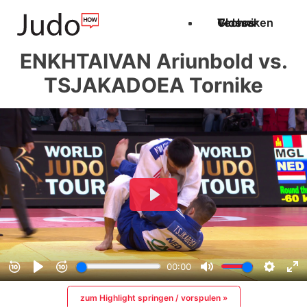
Techniken
Videos
Glossar
ENKHTAIVAN Ariunbold vs.
TSJAKADOEA Tornike
zum Highlight springen / vorspulen »