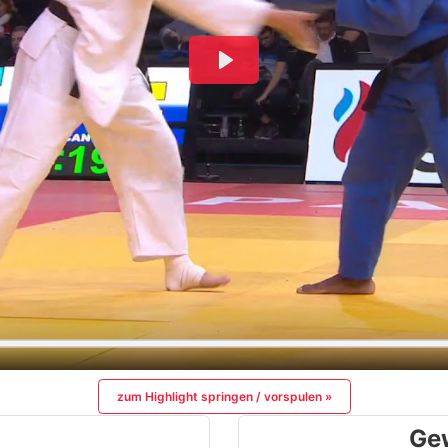
zum Highlight springen / vorspulen »
Ge