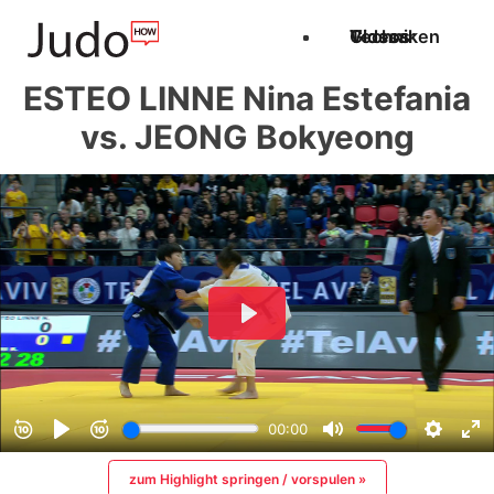
Techniken
Videos
Glossar
ESTEO LINNE Nina Estefania
vs. JEONG Bokyeong
zum Highlight springen / vorspulen »