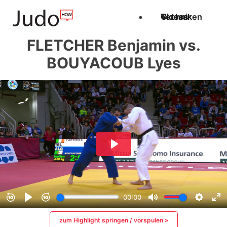
Techniken
Videos
Glossar
FLETCHER Benjamin vs.
BOUYACOUB Lyes
zum Highlight springen / vorspulen »