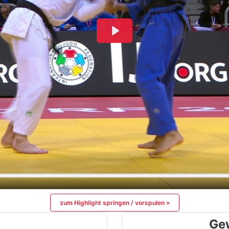
zum Highlight springen / vorspulen »
Ge