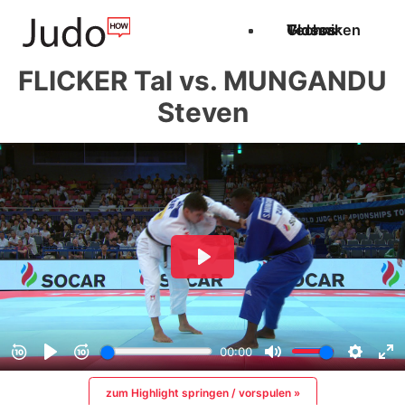
Techniken
Videos
Glossar
FLICKER Tal vs. MUNGANDU
Steven
zum Highlight springen / vorspulen »